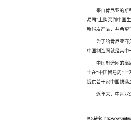
来自肯尼亚的斯蒂芬
易周”上购买到中国
新假发产品，并希望
为了给肯尼亚商务人
中国制造网就是其中
中国制造网的高层管
士在“中国贸易周”
提供若干家中国候选
近年来，中肯双边
原文链接：http://www.xinhuan