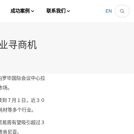
成功案例
联系我们
EN
企业寻商机
内罗毕国际会议中心拉
市场。
续到７月１日，近３０
耗材等多个行业。
贸易周有望吸引超过３
进肯尼亚。